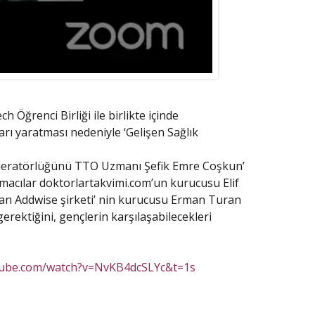
 Öğrenci Birliği ile birlikte içinde
rı yaratması nedeniyle ‘Gelişen Sağlık
oderatörlüğünü TTO Uzmanı Şefik Emre Coşkun’
macılar doktorlartakvimi.com’un kurucusu Elif
yan Addwise şirketi’ nin kurucusu Erman Turan
gerektiğini, gençlerin karşılaşabilecekleri
tube.com/watch?v=NvKB4dcSLYc&t=1s